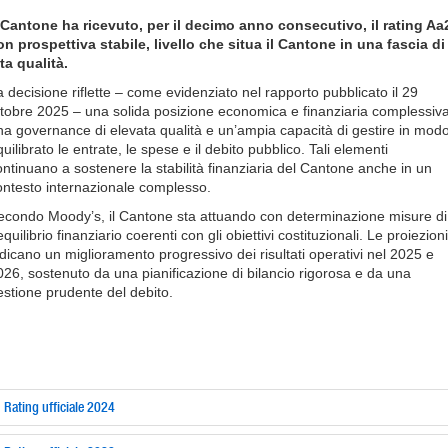
l Cantone ha ricevuto, per il decimo anno consecutivo, il rating Aa
on prospettiva stabile, livello che situa il Cantone in una fascia di
lta qualità.
a decisione riflette – come evidenziato nel rapporto pubblicato il 29
ttobre 2025 – una solida posizione economica e finanziaria complessiva
na governance di elevata qualità e un’ampia capacità di gestire in mod
uilibrato le entrate, le spese e il debito pubblico. Tali elementi
ontinuano a sostenere la stabilità finanziaria del Cantone anche in un
ontesto internazionale complesso.
econdo Moody’s, il Cantone sta attuando con determinazione misure di
equilibrio finanziario coerenti con gli obiettivi costituzionali. Le proiezioni
ndicano un miglioramento progressivo dei risultati operativi nel 2025 e
026, sostenuto da una pianificazione di bilancio rigorosa e da una
estione prudente del debito.
Rating ufficiale 2024