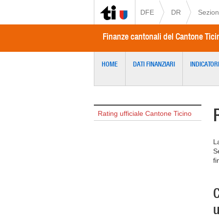
DFE
DR
Sezion
Finanze cantonali del Cantone Tici
HOME
DATI FINANZIARI
INDICATORI
Rating ufficiale Cantone Ticino
L
S
fi
C
u