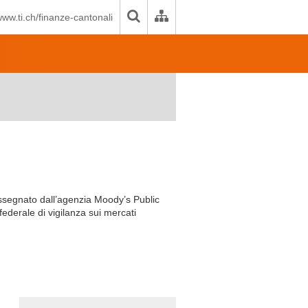
ww.ti.ch/finanze-cantonali
assegnato dall’agenzia Moody’s Public
ederale di vigilanza sui mercati