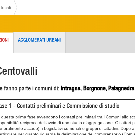
 locali
IONI
AGGLOMERATI URBANI
Centovalli
e fanno parte i comuni di:
Intragna, Borgnone, Palagnedr
ase 1 - Contatti preliminari e Commissione di studio
n questa prima fase avvengono i contatti preliminari tra i Comuni allo sco
isponibilità reciproca dell’avvio di uno studio d’aggregazione. Gli attor
eneralmente accade), i Legislativi comunali o gruppi di cittadini. Dopo a
articolare per quanto riguarda la delimitazione del comprensorio (Comuni 