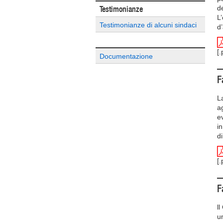
Testimonianze
d
L
Testimonianze di alcuni sindaci
d
[
Documentazione
F
L
a
e
i
di
[
F
l
u