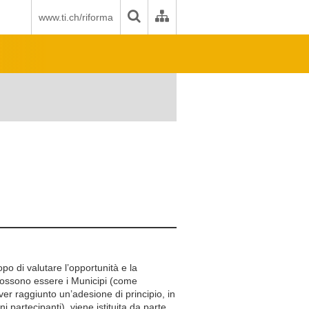
www.ti.ch/riforma
a
po di valutare l’opportunità e la
i possono essere i Municipi (come
ver raggiunto un’adesione di principio, in
partecipanti), viene istituita da parte