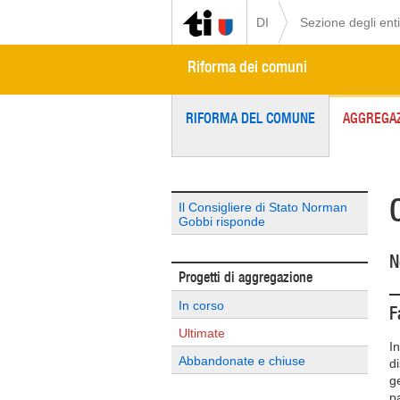
DI
Sezione degli enti
Riforma dei comuni
RIFORMA DEL COMUNE
AGGREGAZ
Il Consigliere di Stato Norman
Gobbi risponde
N
Progetti di aggregazione
In corso
F
Ultimate
I
Abbandonate e chiuse
d
g
p