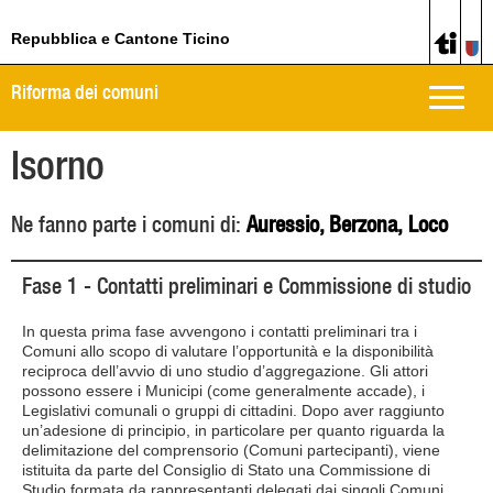
Repubblica e Cantone Ticino
Riforma dei comuni
Toggle
naviga
Isorno
Ne fanno parte i comuni di:
Auressio, Berzona, Loco
Fase 1 - Contatti preliminari e Commissione di studio
In questa prima fase avvengono i contatti preliminari tra i
Comuni allo scopo di valutare l’opportunità e la disponibilità
reciproca dell’avvio di uno studio d’aggregazione. Gli attori
possono essere i Municipi (come generalmente accade), i
Legislativi comunali o gruppi di cittadini. Dopo aver raggiunto
un’adesione di principio, in particolare per quanto riguarda la
delimitazione del comprensorio (Comuni partecipanti), viene
istituita da parte del Consiglio di Stato una Commissione di
Studio formata da rappresentanti delegati dai singoli Comuni.