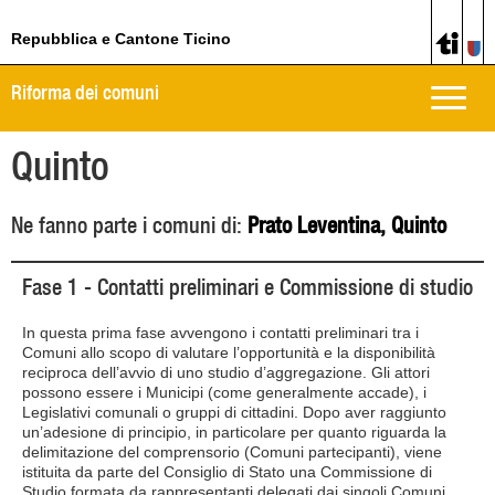
Repubblica e Cantone Ticino
Riforma dei comuni
Toggle
naviga
Quinto
Ne fanno parte i comuni di:
Prato Leventina, Quinto
Fase 1 - Contatti preliminari e Commissione di studio
In questa prima fase avvengono i contatti preliminari tra i
Comuni allo scopo di valutare l’opportunità e la disponibilità
reciproca dell’avvio di uno studio d’aggregazione. Gli attori
possono essere i Municipi (come generalmente accade), i
Legislativi comunali o gruppi di cittadini. Dopo aver raggiunto
un’adesione di principio, in particolare per quanto riguarda la
delimitazione del comprensorio (Comuni partecipanti), viene
istituita da parte del Consiglio di Stato una Commissione di
Studio formata da rappresentanti delegati dai singoli Comuni.