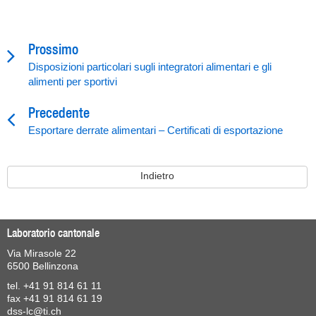
Prossimo
Disposizioni particolari sugli integratori alimentari e gli
alimenti per sportivi
Precedente
Esportare derrate alimentari – Certificati di esportazione
Indietro
Laboratorio cantonale
Via Mirasole 22
6500 Bellinzona
tel. +41 91 814 61 11
fax +41 91 814 61 19
dss-lc@ti.ch