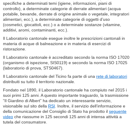
specifiche a determinati temi (igiene, informazioni, piani di
controllo), a determinate categorie di derrate alimentari (acqua
potabile, bevande, derrate di origine animale o vegetale, integratori
alimentari, ecc.), a determinate categorie di oggetti d’uso
(cosmetici, giocattoli, ecc.) o a determinate sostanze (vitamine,
additivi, aromi, contaminanti, ecc.).
Il Laboratorio cantonale esegue inoltre le prescrizioni cantonali in
materia di acque di balneazione e in materia di esercizi di
ristorazione.
Il Laboratorio cantonale è accreditato secondo la norma ISO 17020
(organismo di ispezione, SIS0119) e secondo la norma ISO 17025
(laboratorio di prova, STS0467).
Il Laboratorio cantonale del Ticino fa parte di una
rete di laboratori
distribuiti su tutto il territorio nazionale.
Fondato nel 1890, il Laboratorio cantonale ha compiuto nel 2015 i
suoi primi 125 anni. A questo importante traguardo, la trasmissione
“Il Giardino di Albert” ha dedicato un interessante servizio,
visionabile sul sito della
RSI
. Inoltre, il servizio dell’informazione e
della comunicazione del Consiglio di Stato ha prodotto il
seguente
video
che riassume in 125 secondi 125 anni di intensa attività a
tutela del consumatore.