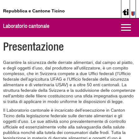
Repubblica e Cantone Ticino
Laboratorio cantonale
Toggle
naviga
Presentazione
Garantire la sicurezza delle derrate alimentari, dal campo al piatto,
e degli oggetti d’uso, dal produttore all'utilizzatore, è un compito
complesso, che in Svizzera compete a due Uffici federali (l’Ufficio
federale dell’agricoltura UFAG e l’Ufficio federale della sicurezza
alimentare e di veterinaria USAV) e a oltre 50 enti cantonali. La
struttura federale della Svizzera e la suddivisione delle competenze
nell'ambito delle filiere costituiscono una sfida impegnativa quando
si tratta di applicare in modo uniforme le disposizioni di legge.
Il Laboratorio cantonale è incaricato dell'esecuzione in Canton
Ticino della legislazione federale sulle derrate alimentari e gli
oggetti d'uso. Le sue attività sono prevalentemente di controllo
ufficiale ed essenzialmente volte alla salvaguardia della salute
pubblica nonché alla tutela dei consumatori dalle frodi. Tutta la
legislazione in materia di derrate alimentari e oggetti d’uso è