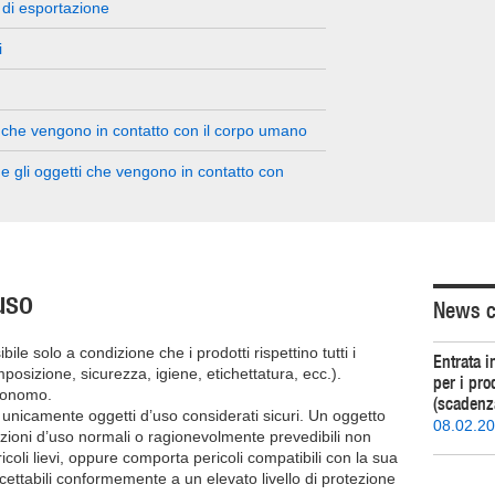
i di esportazione
i
tti che vengono in contatto con il corpo umano
i e gli oggetti che vengono in contatto con
uso
News c
ile solo a condizione che i prodotti rispettino tutti i
Entrata i
composizione, sicurezza, igiene, etichettatura, ecc.).
per i pr
utonomo.
(scadenza
nicamente oggetti d’uso considerati sicuri. Un oggetto
08.02.2
izioni d’uso normali o ragionevolmente prevedibili non
coli lievi, oppure comporta pericoli compatibili con la sua
cettabili conformemente a un elevato livello di protezione