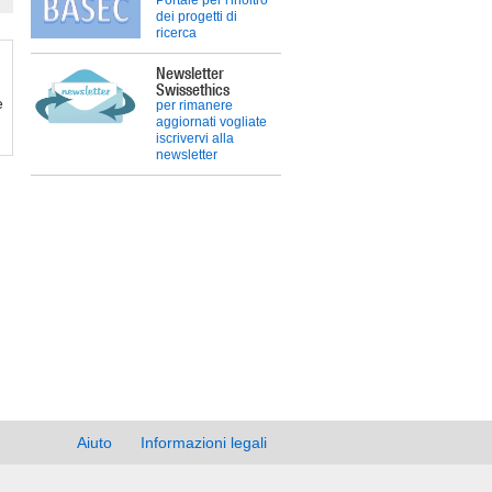
Portale per l'inoltro
dei progetti di
ricerca
Newsletter
Swissethics
è
per rimanere
aggiornati vogliate
iscrivervi alla
newsletter
Aiuto
Informazioni legali