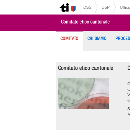
DSS
DSP
Uffici
Comitato etico cantonale
COMITATO
CHI SIAMO
PROCE
Comitato etico cantonale
C
C
c
V
6
S
M