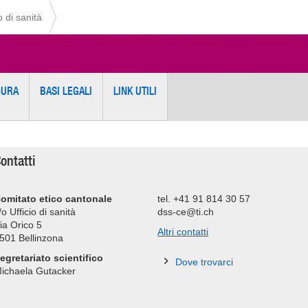
o di sanità
DURA
BASI LEGALI
LINK UTILI
ontatti
omitato etico cantonale
tel. +41 91 814 30 57
/o Ufficio di sanità
dss-ce@ti.ch
ia Orico 5
Altri contatti
501 Bellinzona
egretariato scientifico
Dove trovarci
ichaela Gutacker