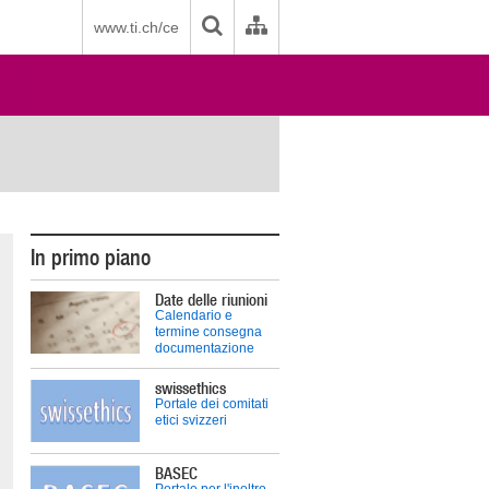
www.ti.ch/ce
In primo piano
Date delle riunioni
Calendario e
termine consegna
documentazione
swissethics
Portale dei comitati
etici svizzeri
BASEC