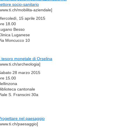
settore socio-sanitario
[www.ti.ch/mobilita-aziendale]
Mercoledì, 15 aprile 2015
ore 18.00
Lugano Besso
Clinica Luganese
Via Moncucco 10
Il tesoro monetale di Orselina
[www.ti.ch/archeologia]
Sabato 28 marzo 2015
ore 15.00
Bellinzona
Biblioteca cantonale
Viale S. Franscini 30a
Progettare nel paesaggio
[www.ti.ch/paesaggio]