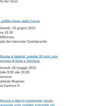
ia dei Vicini
l soffitto ligneo della Cervia
Giovedì, 18 giugno 2015
ore 18.30
Bellinzona
Sala del ristorante Castelgrande
"Scuola in fattoria" compie 30 anni: una
giornata di festa a Semione
Giovedi, 28 maggio 2015
Dalle 9:00 alle 15:00
Semione
Azienda Mugnaio
via Cantone 8
Persone e idee in movimento: forum
cantonale sulla mobilità aziendale nel