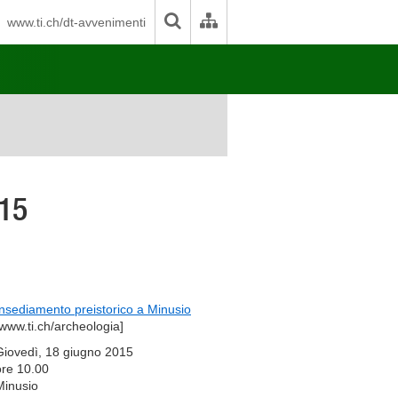
www.ti.ch/dt-avvenimenti
015
Insediamento preistorico a Minusio
[www.ti.ch/archeologia]
Giovedì, 18 giugno 2015
ore 10.00
Minusio