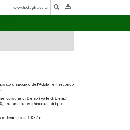
www.ti.ch/ghiacciai
amato ghiacciaio dell'Adula) è il secondo
no.
nel comune di Blenio (Valle di Blenio).
96, era ancora un ghiacciaio di tipo
 è diminuita di 1.037 m.