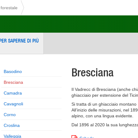
forestale
PER SAPERNE DI PIÙ
Bresciana
Basodino
Bresciana
Il Vadrecc di Bresciana (anche chi
Camadra
ghiacciaio per estensione del Tici
Cavagnoli
Si tratta di un ghiacciaio montano 
All’inizio delle misurazioni, nel 18
Corno
alpino, con una lingua evidente.
Dal 1896 al 2020 la sua lunghezza
Croslina
Valleggia