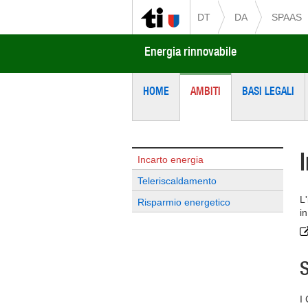
DT
DA
SPAAS
Energia rinnovabile
HOME
AMBITI
BASI LEGALI
Incarto energia
Teleriscaldamento
L
Risparmio energetico
in
S
I