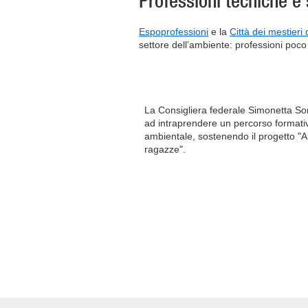
Professioni tecniche e 
Espoprofessioni
e la
Città dei mestieri 
settore dell’ambiente: professioni poc
La Consigliera federale Simonetta S
ad intraprendere un percorso formativ
ambientale, sostenendo il progetto "
ragazze".