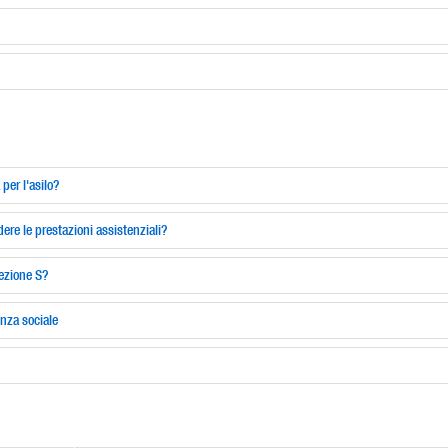
per l'asilo?
ere le prestazioni assistenziali?
tezione S?
enza sociale