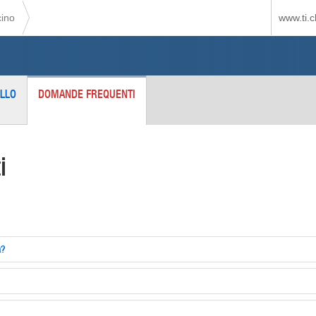
cino
www.ti.c
LLO
DOMANDE FREQUENTI
i
a?