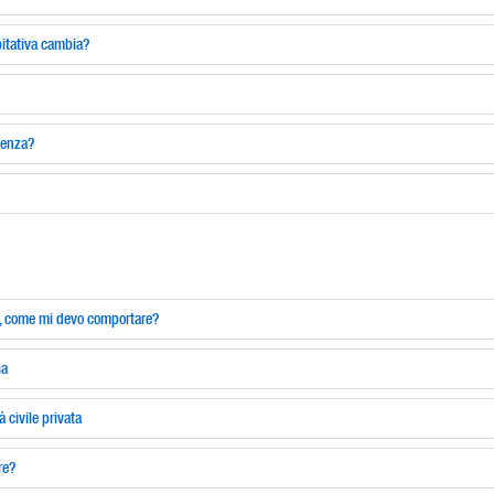
bitativa cambia?
tenza?
e, come mi devo comportare?
sa
 civile privata
re?