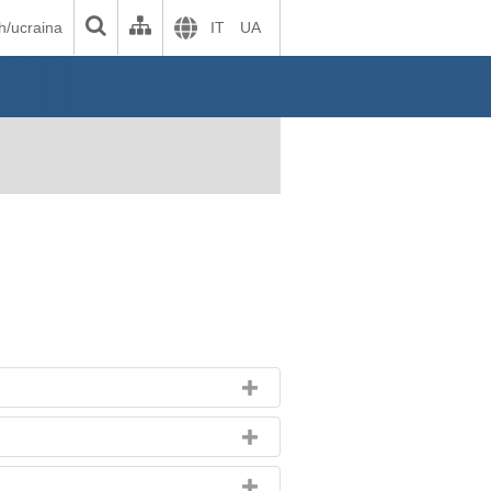
h/ucraina
IT
UA