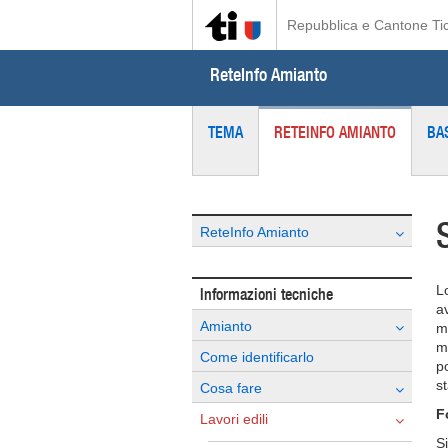
Repubblica e Cantone Ti
ReteInfo Amianto
TEMA
RETEINFO AMIANTO
BAS
ReteInfo Amianto
L
Informazioni tecniche
a
Amianto
m
m
Come identificarlo
p
st
Cosa fare
F
Lavori edili
Si