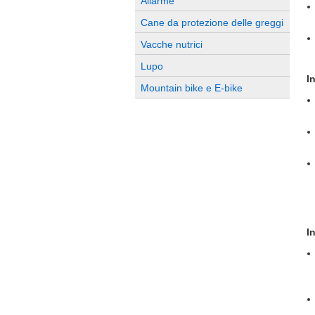
Allarme
Cane da protezione delle greggi
Vacche nutrici
Lupo
I
Mountain bike e E-bike
I