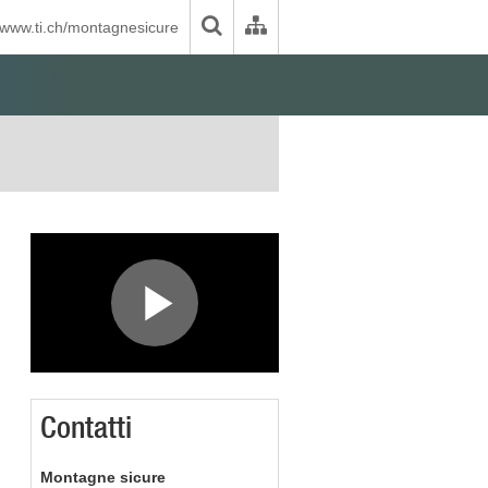
www.ti.ch/montagnesicure
Riproduzion
video
Contatti
Montagne sicure