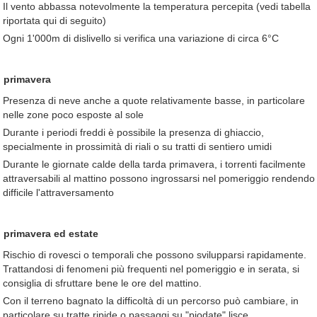
Il vento abbassa notevolmente la temperatura percepita (vedi tabella
riportata qui di seguito)
Ogni 1'000m di dislivello si verifica una variazione di circa 6°C
n primavera
Presenza di neve anche a quote relativamente basse, in particolare
nelle zone poco esposte al sole
Durante i periodi freddi è possibile la presenza di ghiaccio,
specialmente in prossimità di riali o su tratti di sentiero umidi
Durante le giornate calde della tarda primavera, i torrenti facilmente
attraversabili al mattino possono ingrossarsi nel pomeriggio rendendo
difficile l'attraversamento
n primavera ed estate
Rischio di rovesci o temporali che possono svilupparsi rapidamente.
Trattandosi di fenomeni più frequenti nel pomeriggio e in serata, si
consiglia di sfruttare bene le ore del mattino.
Con il terreno bagnato la difficoltà di un percorso può cambiare, in
particolare su tratte ripide o passaggi su "piodate" lisce