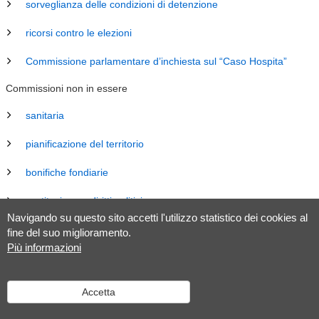
sorveglianza delle condizioni di detenzione
ricorsi contro le elezioni
Commissione parlamentare d’inchiesta sul “Caso Hospita”
Commissioni non in essere
sanitaria
pianificazione del territorio
bonifiche fondiarie
costituzione e diritti politici
Navigando su questo sito accetti l'utilizzo statistico dei cookies al
energia
fine del suo miglioramento.
Più informazioni
revisione Legge sul Gran Consiglio (LGC)
legislazione
Accetta
tributaria