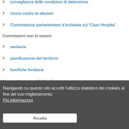
sorveglianza delle condizioni di detenzione
ricorsi contro le elezioni
Commissione parlamentare d’inchiesta sul “Caso Hospita”
Commissioni non in essere
sanitaria
pianificazione del territorio
bonifiche fondiarie
costituzione e diritti politici
Navigando su questo sito accetti l'utilizzo statistico dei cookies al
energia
fine del suo miglioramento.
Più informazioni
revisione Legge sul Gran Consiglio (LGC)
legislazione
Accetta
tributaria