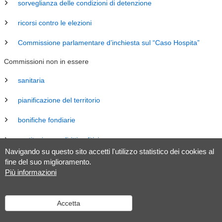
sorveglianza delle condizioni di detenzione
ricorsi contro le elezioni
Commissione parlamentare d’inchiesta sul “Caso Hospita”
Commissioni non in essere
sanitaria
pianificazione del territorio
bonifiche fondiarie
costituzione e diritti politici
Navigando su questo sito accetti l'utilizzo statistico dei cookies al
energia
fine del suo miglioramento.
Più informazioni
revisione Legge sul Gran Consiglio (LGC)
legislazione
Accetta
tributaria