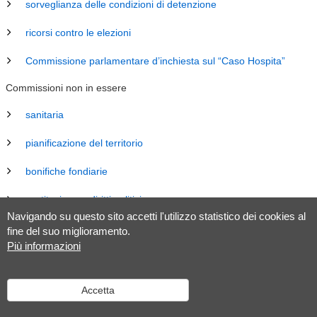
sorveglianza delle condizioni di detenzione
ricorsi contro le elezioni
Commissione parlamentare d’inchiesta sul “Caso Hospita”
Commissioni non in essere
sanitaria
pianificazione del territorio
bonifiche fondiarie
costituzione e diritti politici
Navigando su questo sito accetti l'utilizzo statistico dei cookies al
energia
fine del suo miglioramento.
Più informazioni
revisione Legge sul Gran Consiglio (LGC)
legislazione
Accetta
tributaria