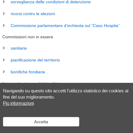
sorveglianza delle condizioni di detenzione
ricorsi contro le elezioni
Commissione parlamentare d’inchiesta sul “Caso Hospita”
Commissioni non in essere
sanitaria
pianificazione del territorio
bonifiche fondiarie
costituzione e diritti politici
Navigando su questo sito accetti l'utilizzo statistico dei cookies al
energia
fine del suo miglioramento.
Più informazioni
revisione Legge sul Gran Consiglio (LGC)
legislazione
Accetta
tributaria