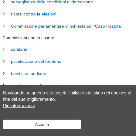
sorveglianza delle condizioni di detenzione
ricorsi contro le elezioni
Commissione parlamentare d’inchiesta sul “Caso Hospita”
Commissioni non in essere
sanitaria
pianificazione del territorio
bonifiche fondiarie
costituzione e diritti politici
Navigando su questo sito accetti l'utilizzo statistico dei cookies al
energia
fine del suo miglioramento.
Più informazioni
revisione Legge sul Gran Consiglio (LGC)
legislazione
Accetta
tributaria