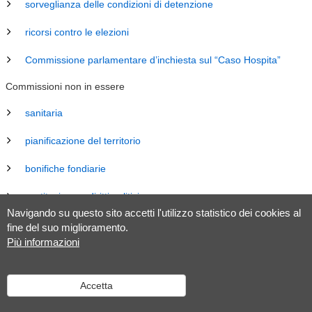
sorveglianza delle condizioni di detenzione
ricorsi contro le elezioni
Commissione parlamentare d’inchiesta sul “Caso Hospita”
Commissioni non in essere
sanitaria
pianificazione del territorio
bonifiche fondiarie
costituzione e diritti politici
Navigando su questo sito accetti l'utilizzo statistico dei cookies al
energia
fine del suo miglioramento.
Più informazioni
revisione Legge sul Gran Consiglio (LGC)
legislazione
Accetta
tributaria