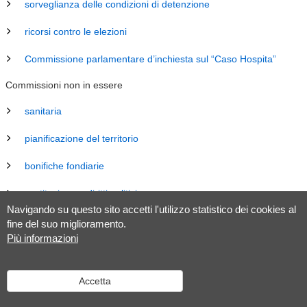
sorveglianza delle condizioni di detenzione
ricorsi contro le elezioni
Commissione parlamentare d’inchiesta sul “Caso Hospita”
Commissioni non in essere
sanitaria
pianificazione del territorio
bonifiche fondiarie
costituzione e diritti politici
Navigando su questo sito accetti l'utilizzo statistico dei cookies al
energia
fine del suo miglioramento.
Più informazioni
revisione Legge sul Gran Consiglio (LGC)
legislazione
Accetta
tributaria