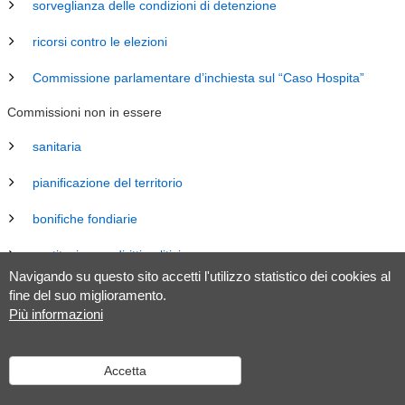
sorveglianza delle condizioni di detenzione
ricorsi contro le elezioni
Commissione parlamentare d’inchiesta sul “Caso Hospita”
Commissioni non in essere
sanitaria
pianificazione del territorio
bonifiche fondiarie
costituzione e diritti politici
Navigando su questo sito accetti l'utilizzo statistico dei cookies al
energia
fine del suo miglioramento.
Più informazioni
revisione Legge sul Gran Consiglio (LGC)
legislazione
Accetta
tributaria