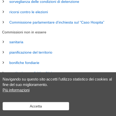
sorveglianza delle condizioni di detenzione
ricorsi contro le elezioni
Commissione parlamentare d’inchiesta sul “Caso Hospita”
Commissioni non in essere
sanitaria
pianificazione del territorio
bonifiche fondiarie
costituzione e diritti politici
Navigando su questo sito accetti l'utilizzo statistico dei cookies al
energia
fine del suo miglioramento.
Più informazioni
revisione Legge sul Gran Consiglio (LGC)
legislazione
Accetta
tributaria