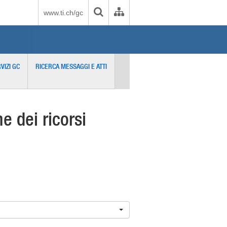
www.ti.ch/gc
VIZI GC
RICERCA MESSAGGI E ATTI
 dei ricorsi