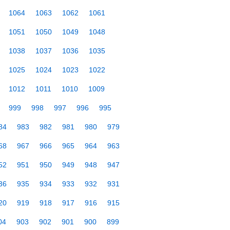
1064
1063
1062
1061
1051
1050
1049
1048
1038
1037
1036
1035
1025
1024
1023
1022
1012
1011
1010
1009
999
998
997
996
995
84
983
982
981
980
979
68
967
966
965
964
963
52
951
950
949
948
947
36
935
934
933
932
931
20
919
918
917
916
915
04
903
902
901
900
899