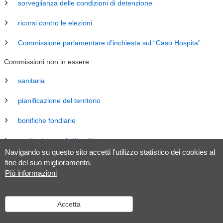
sorveglianza delle condizioni di detenzione
ricorsi contro le elezioni
Commissione parlamentare d’inchiesta sul “Caso Hospita”
Commissioni non in essere
sanitaria
pianificazione del territorio
bonifiche fondiarie
costituzione e diritti politici
Navigando su questo sito accetti l'utilizzo statistico dei cookies al
energia
fine del suo miglioramento.
Più informazioni
revisione Legge sul Gran Consiglio (LGC)
legislazione
Accetta
tributaria