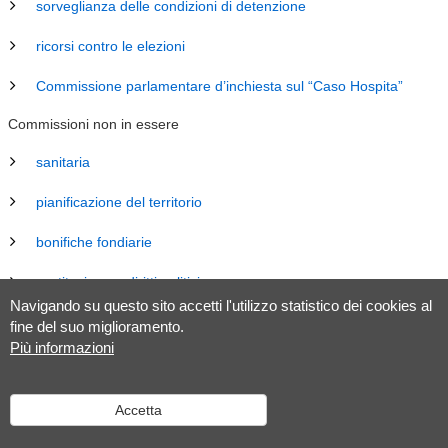
sorveglianza delle condizioni di detenzione
ricorsi contro le elezioni
Commissione parlamentare d’inchiesta sul “Caso Hospita”
Commissioni non in essere
sanitaria
pianificazione del territorio
bonifiche fondiarie
costituzione e diritti politici
Navigando su questo sito accetti l'utilizzo statistico dei cookies al
energia
fine del suo miglioramento.
Più informazioni
revisione Legge sul Gran Consiglio (LGC)
legislazione
Accetta
tributaria