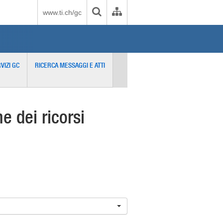
www.ti.ch/gc
VIZI GC
RICERCA MESSAGGI E ATTI
 dei ricorsi