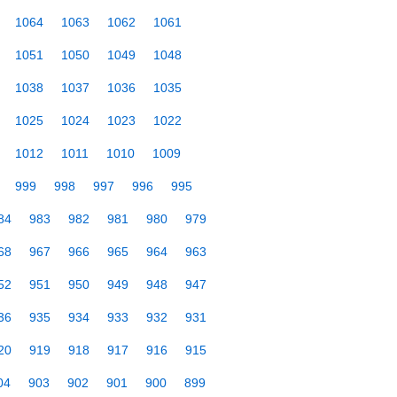
1064
1063
1062
1061
1051
1050
1049
1048
1038
1037
1036
1035
1025
1024
1023
1022
1012
1011
1010
1009
999
998
997
996
995
84
983
982
981
980
979
68
967
966
965
964
963
52
951
950
949
948
947
36
935
934
933
932
931
20
919
918
917
916
915
04
903
902
901
900
899