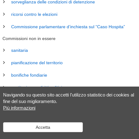
sorveglianza delle condizioni di detenzione
ricorsi contro le elezioni
Commissione parlamentare d’inchiesta sul “Caso Hospita”
Commissioni non in essere
sanitaria
pianificazione del territorio
bonifiche fondiarie
costituzione e diritti politici
Navigando su questo sito accetti l'utilizzo statistico dei cookies al
energia
fine del suo miglioramento.
Più informazioni
revisione Legge sul Gran Consiglio (LGC)
legislazione
Accetta
tributaria