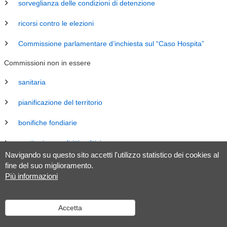
sorveglianza delle condizioni di detenzione
ricorsi contro le elezioni
Commissione parlamentare d’inchiesta sul “Caso Hospita”
Commissioni non in essere
sanitaria
pianificazione del territorio
bonifiche fondiarie
costituzione e diritti politici
Navigando su questo sito accetti l'utilizzo statistico dei cookies al
energia
fine del suo miglioramento.
Più informazioni
revisione Legge sul Gran Consiglio (LGC)
legislazione
Accetta
tributaria