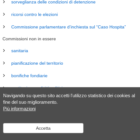
sorveglianza delle condizioni di detenzione
ricorsi contro le elezioni
Commissione parlamentare d’inchiesta sul “Caso Hospita”
Commissioni non in essere
sanitaria
pianificazione del territorio
bonifiche fondiarie
costituzione e diritti politici
Navigando su questo sito accetti l'utilizzo statistico dei cookies al
energia
fine del suo miglioramento.
Più informazioni
revisione Legge sul Gran Consiglio (LGC)
legislazione
Accetta
tributaria