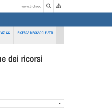
www.ti.ch/gc
VIZI GC
RICERCA MESSAGGI E ATTI
 dei ricorsi