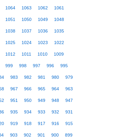
1064
1063
1062
1061
1051
1050
1049
1048
1038
1037
1036
1035
1025
1024
1023
1022
1012
1011
1010
1009
999
998
997
996
995
84
983
982
981
980
979
68
967
966
965
964
963
52
951
950
949
948
947
36
935
934
933
932
931
20
919
918
917
916
915
04
903
902
901
900
899