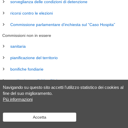
sorveglianza delle condizioni di detenzione
ricorsi contro le elezioni
Commissione parlamentare d’inchiesta sul “Caso Hospita”
Commissioni non in essere
sanitaria
pianificazione del territorio
bonifiche fondiarie
costituzione e diritti politici
Navigando su questo sito accetti l'utilizzo statistico dei cookies al
energia
fine del suo miglioramento.
Più informazioni
revisione Legge sul Gran Consiglio (LGC)
legislazione
Accetta
tributaria