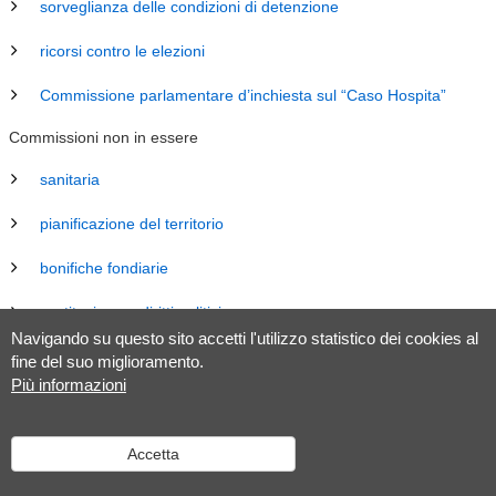
sorveglianza delle condizioni di detenzione
ricorsi contro le elezioni
Commissione parlamentare d’inchiesta sul “Caso Hospita”
Commissioni non in essere
sanitaria
pianificazione del territorio
bonifiche fondiarie
costituzione e diritti politici
Navigando su questo sito accetti l'utilizzo statistico dei cookies al
energia
fine del suo miglioramento.
Più informazioni
revisione Legge sul Gran Consiglio (LGC)
legislazione
Accetta
tributaria