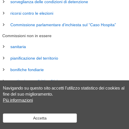
sorveglianza delle condizioni di detenzione
ricorsi contro le elezioni
Commissione parlamentare d’inchiesta sul “Caso Hospita”
Commissioni non in essere
sanitaria
pianificazione del territorio
bonifiche fondiarie
costituzione e diritti politici
Navigando su questo sito accetti l'utilizzo statistico dei cookies al
energia
fine del suo miglioramento.
Più informazioni
revisione Legge sul Gran Consiglio (LGC)
legislazione
Accetta
tributaria