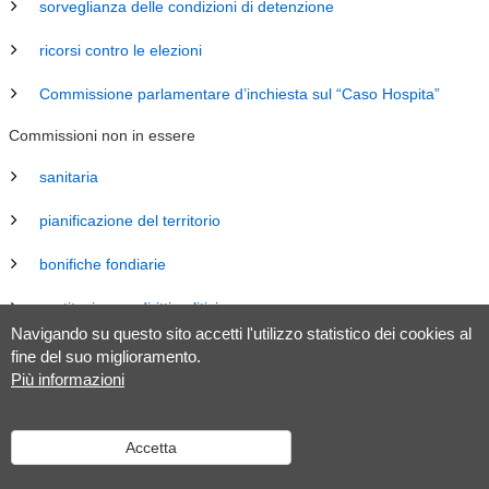
sorveglianza delle condizioni di detenzione
ricorsi contro le elezioni
Commissione parlamentare d’inchiesta sul “Caso Hospita”
Commissioni non in essere
sanitaria
pianificazione del territorio
bonifiche fondiarie
costituzione e diritti politici
Navigando su questo sito accetti l'utilizzo statistico dei cookies al
energia
fine del suo miglioramento.
Più informazioni
revisione Legge sul Gran Consiglio (LGC)
legislazione
Accetta
tributaria