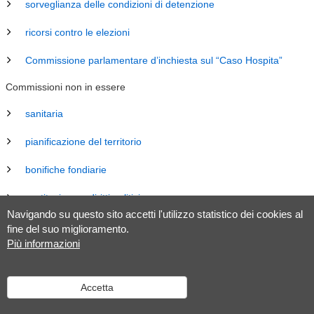
sorveglianza delle condizioni di detenzione
ricorsi contro le elezioni
Commissione parlamentare d’inchiesta sul “Caso Hospita”
Commissioni non in essere
sanitaria
pianificazione del territorio
bonifiche fondiarie
costituzione e diritti politici
Navigando su questo sito accetti l'utilizzo statistico dei cookies al
energia
fine del suo miglioramento.
Più informazioni
revisione Legge sul Gran Consiglio (LGC)
legislazione
Accetta
tributaria