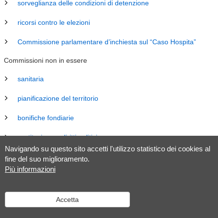
sorveglianza delle condizioni di detenzione
ricorsi contro le elezioni
Commissione parlamentare d’inchiesta sul “Caso Hospita”
Commissioni non in essere
sanitaria
pianificazione del territorio
bonifiche fondiarie
costituzione e diritti politici
Navigando su questo sito accetti l'utilizzo statistico dei cookies al
energia
fine del suo miglioramento.
Più informazioni
revisione Legge sul Gran Consiglio (LGC)
legislazione
Accetta
tributaria