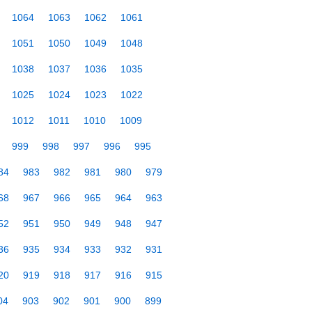
1064
1063
1062
1061
1051
1050
1049
1048
1038
1037
1036
1035
1025
1024
1023
1022
1012
1011
1010
1009
999
998
997
996
995
84
983
982
981
980
979
68
967
966
965
964
963
52
951
950
949
948
947
36
935
934
933
932
931
20
919
918
917
916
915
04
903
902
901
900
899