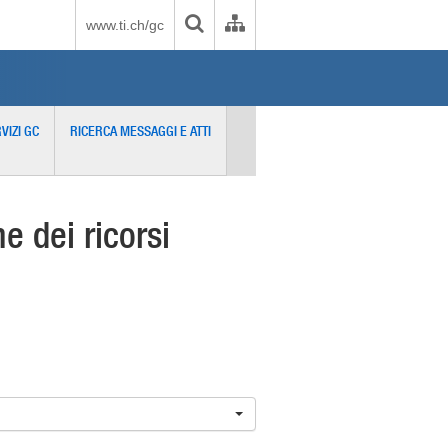
www.ti.ch/gc
VIZI GC
RICERCA MESSAGGI E ATTI
 dei ricorsi