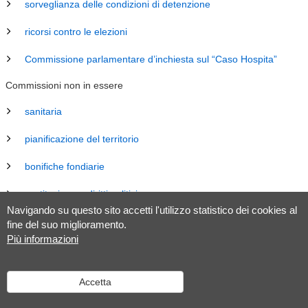
sorveglianza delle condizioni di detenzione
ricorsi contro le elezioni
Commissione parlamentare d’inchiesta sul “Caso Hospita”
Commissioni non in essere
sanitaria
pianificazione del territorio
bonifiche fondiarie
costituzione e diritti politici
Navigando su questo sito accetti l'utilizzo statistico dei cookies al
energia
fine del suo miglioramento.
Più informazioni
revisione Legge sul Gran Consiglio (LGC)
legislazione
Accetta
tributaria