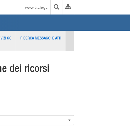
www.ti.ch/gc
VIZI GC
RICERCA MESSAGGI E ATTI
 dei ricorsi