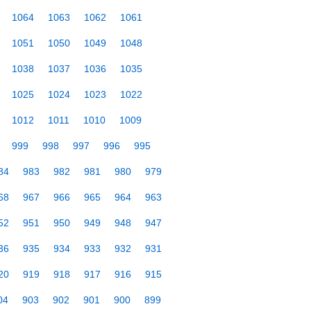
1064
1063
1062
1061
1051
1050
1049
1048
1038
1037
1036
1035
1025
1024
1023
1022
1012
1011
1010
1009
999
998
997
996
995
84
983
982
981
980
979
68
967
966
965
964
963
52
951
950
949
948
947
36
935
934
933
932
931
20
919
918
917
916
915
04
903
902
901
900
899