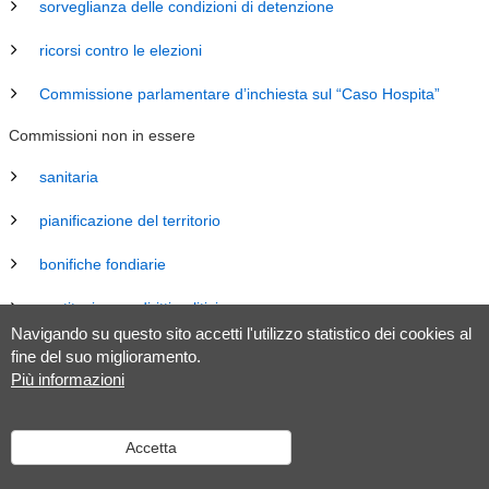
sorveglianza delle condizioni di detenzione
ricorsi contro le elezioni
Commissione parlamentare d’inchiesta sul “Caso Hospita”
Commissioni non in essere
sanitaria
pianificazione del territorio
bonifiche fondiarie
costituzione e diritti politici
Navigando su questo sito accetti l'utilizzo statistico dei cookies al
energia
fine del suo miglioramento.
Più informazioni
revisione Legge sul Gran Consiglio (LGC)
legislazione
Accetta
tributaria