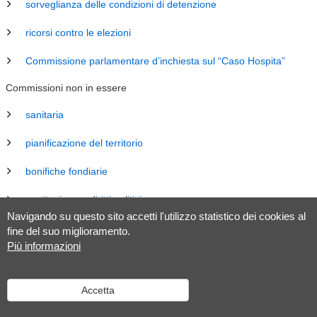
sorveglianza delle condizioni di detenzione
ricorsi contro le elezioni
Commissione parlamentare d’inchiesta sul “Caso Hospita”
Commissioni non in essere
sanitaria
pianificazione del territorio
bonifiche fondiarie
costituzione e diritti politici
Navigando su questo sito accetti l'utilizzo statistico dei cookies al
energia
fine del suo miglioramento.
Più informazioni
revisione Legge sul Gran Consiglio (LGC)
legislazione
Accetta
tributaria