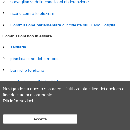
sorveglianza delle condizioni di detenzione
ricorsi contro le elezioni
Commissione parlamentare d’inchiesta sul “Caso Hospita”
Commissioni non in essere
sanitaria
pianificazione del territorio
bonifiche fondiarie
costituzione e diritti politici
Navigando su questo sito accetti l'utilizzo statistico dei cookies al
energia
fine del suo miglioramento.
Più informazioni
revisione Legge sul Gran Consiglio (LGC)
legislazione
Accetta
tributaria