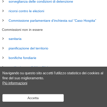
sorveglianza delle condizioni di detenzione
ricorsi contro le elezioni
Commissione parlamentare d’inchiesta sul “Caso Hospita”
Commissioni non in essere
sanitaria
pianificazione del territorio
bonifiche fondiarie
costituzione e diritti politici
Navigando su questo sito accetti l'utilizzo statistico dei cookies al
energia
fine del suo miglioramento.
Più informazioni
revisione Legge sul Gran Consiglio (LGC)
legislazione
Accetta
tributaria