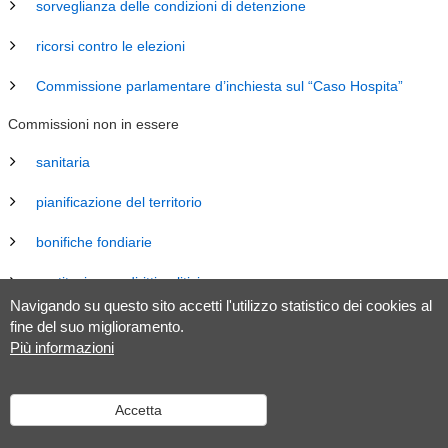
sorveglianza delle condizioni di detenzione
ricorsi contro le elezioni
Commissione parlamentare d’inchiesta sul “Caso Hospita”
Commissioni non in essere
sanitaria
pianificazione del territorio
bonifiche fondiarie
costituzione e diritti politici
Navigando su questo sito accetti l'utilizzo statistico dei cookies al
energia
fine del suo miglioramento.
Più informazioni
revisione Legge sul Gran Consiglio (LGC)
legislazione
Accetta
tributaria