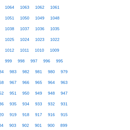
1064
1063
1062
1061
1051
1050
1049
1048
1038
1037
1036
1035
1025
1024
1023
1022
1012
1011
1010
1009
999
998
997
996
995
84
983
982
981
980
979
68
967
966
965
964
963
52
951
950
949
948
947
36
935
934
933
932
931
20
919
918
917
916
915
04
903
902
901
900
899