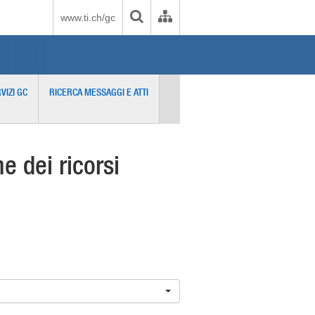
www.ti.ch/gc
VIZI GC
RICERCA MESSAGGI E ATTI
 dei ricorsi