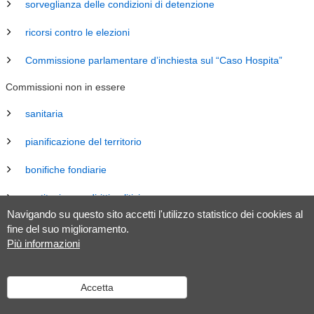
sorveglianza delle condizioni di detenzione
ricorsi contro le elezioni
Commissione parlamentare d’inchiesta sul “Caso Hospita”
Commissioni non in essere
sanitaria
pianificazione del territorio
bonifiche fondiarie
costituzione e diritti politici
Navigando su questo sito accetti l'utilizzo statistico dei cookies al
energia
fine del suo miglioramento.
Più informazioni
revisione Legge sul Gran Consiglio (LGC)
legislazione
Accetta
tributaria