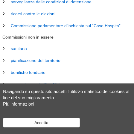
sorveglianza delle condizioni di detenzione
ricorsi contro le elezioni
Commissione parlamentare d’inchiesta sul “Caso Hospita”
Commissioni non in essere
sanitaria
pianificazione del territorio
bonifiche fondiarie
costituzione e diritti politici
Navigando su questo sito accetti l'utilizzo statistico dei cookies al
energia
fine del suo miglioramento.
Più informazioni
revisione Legge sul Gran Consiglio (LGC)
legislazione
Accetta
tributaria